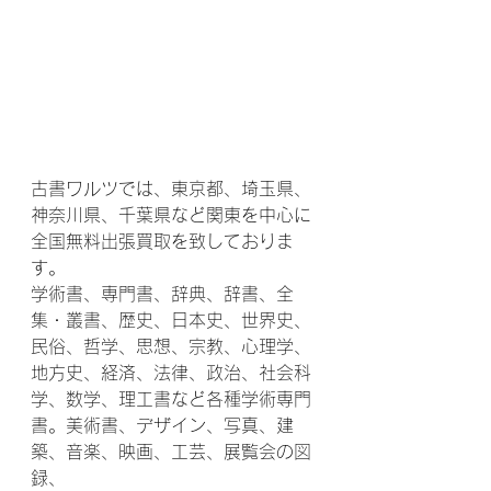
古書ワルツでは、東京都、埼玉県、
神奈川県、千葉県など関東を中心に​
全国無料出張買取を致しておりま
す。
学術書、専門書、辞典、辞書、全
集・叢書、歴史、日本史、世界史、
民俗、哲学、思想、宗教、心理学、
地方史、経済、法律、政治、社会科
学、数学、理工書など各種学術専門
書。美術書、デザイン、写真、建
築、音楽、映画、工芸、展覧会の図
録、