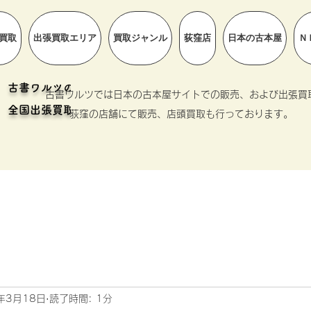
買取
出張買取エリア
買取ジャンル
荻窪店
日本の古本屋
Ｎ
古書ワルツのホームページです
古書ワルツでは日本の古本屋サイトでの販売、および出張買
全国出張買取 全古書連加盟店
​荻窪の店舗にて販売、店頭買取も行っております。
年3月18日
読了時間: 1分