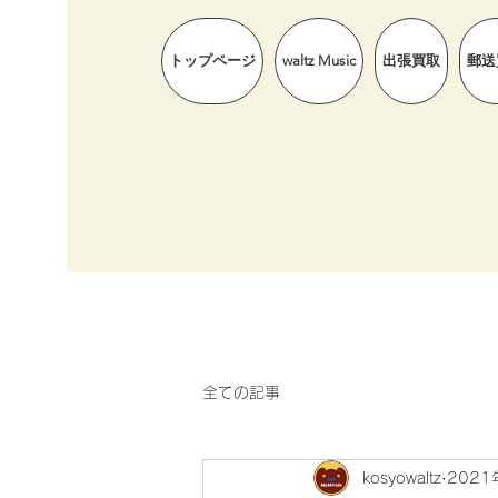
トップページ
waltz Music
出張買取
郵送
全ての記事
kosyowaltz
2021