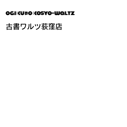
ogikubo kosyo-waltz
​古書ワルツ
​荻窪店